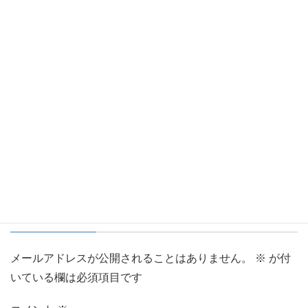
https://safetytrust.co.jp/wp-
content/uploads/2020/03/cropped-favicon2-1.png
Facebook
X
Bluesky
Threads
Hatena
LINE
Copy
コメントを残す
メールアドレスが公開されることはありません。
※
が付
いている欄は必須項目です