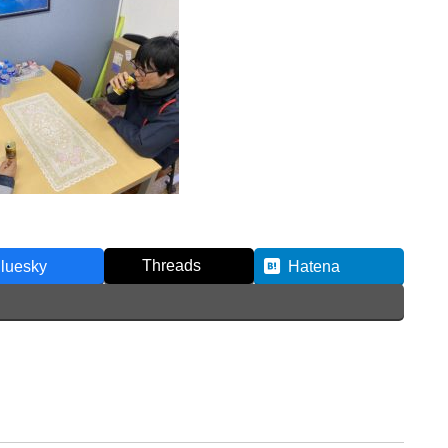
Threads
luesky
Hatena